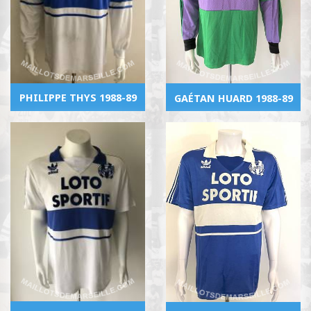
PHILIPPE THYS 1988-89
GAÉTAN HUARD 1988-89